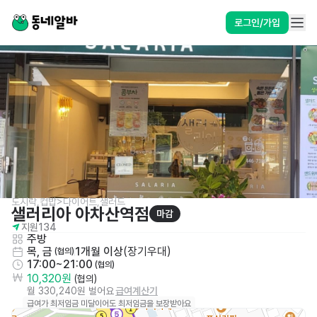
로그인/가입
도시락,컵밥>다이어트,샐러드
샐러리아 아차산역점
마감
지원
134
주방
목, 금
1개월 이상
(
장기우대
)
 (협의)
17:00~21:00
 (협의)
10,320원
 (협의)
월 330,240원 벌어요
급여계산기
급여가 최저임금 미달이어도 최저임금을 보장받아요