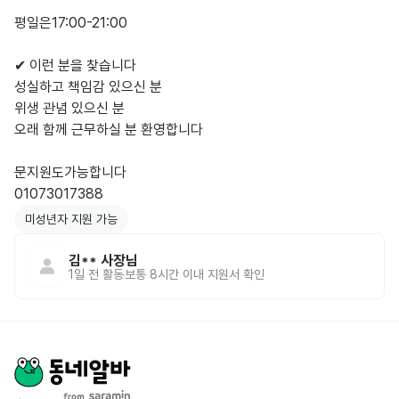
평일은17:00-21:00 

✔ 이런 분을 찾습니다

성실하고 책임감 있으신 분

위생 관념 있으신 분

오래 함께 근무하실 분 환영합니다

문지원도가능합니다

01073017388
미성년자 지원 가능
김**
사장님
1일 전
활동
보통 8시간 이내 지원서 확인