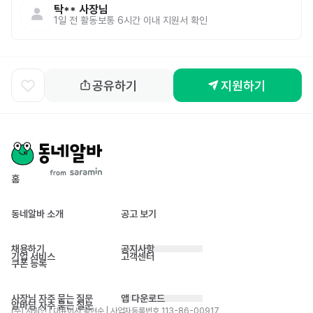
탁**
사장님
1일 전
활동
보통 6시간 이내 지원서 확인
공유하기
지원하기
홈
동네알바 소개
공고 보기
채용하기
공지사항
기업 서비스
고객센터
쿠폰 등록
사장님 자주 묻는 질문
앱 다운로드
알바님 자주 묻는 질문
(주) 사람인 | 대표이사 황현순 | 사업자등록번호 113-86-00917 