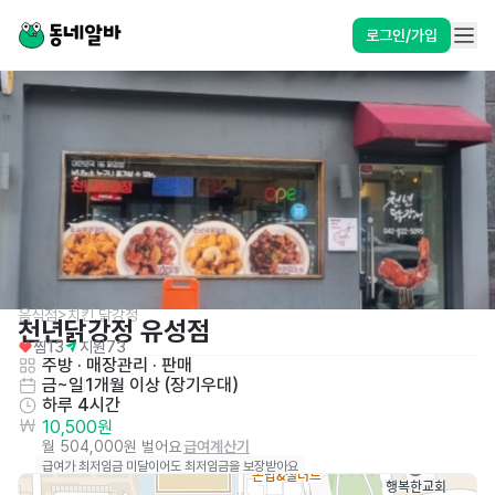
로그인/가입
음식점>치킨,닭강정
천년닭강정 유성점
찜
13
지원
73
주방
 · 
매장관리 · 판매
금~일
1개월 이상 (장기우대)
하루 4시간
10,500원
월 504,000원 벌어요
급여계산기
급여가 최저임금 미달이어도 최저임금을 보장받아요