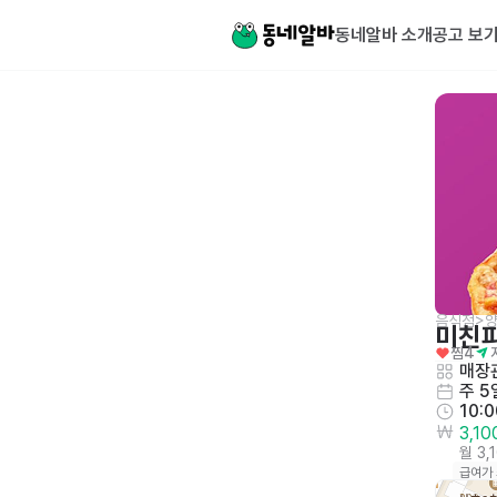
동네알바 소개
공고 보
음식점>
미친
찜
4
매장관
주 5
10:
3,1
월 3,
급여가