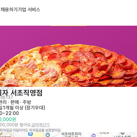
기
채용하기
기업 서비스
양식>피자
피자 서초직영점
지원
137
리 · 판매
 · 
주방
일
1개월 이상 (장기우대)
00~22:00
00,000원
100,000원 벌어요
급여계산기
 최저임금 미달이어도 최저임금을 보장받아요