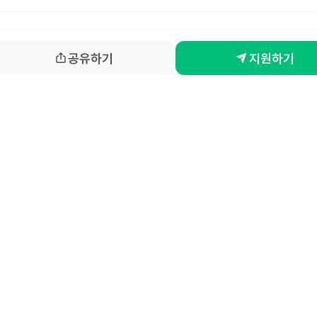
공유하기
지원하기
홈
동네알바 소개
공고 
86-00917 
| 통신판매업신고번호 제2025-서울강서-0847호