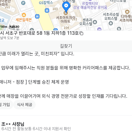
50m
 서초구 반포대로 58 1동 지하1층 113호
널역
도보 7분
길찾기
큼 미래가 열리는 곳, 미친피자“ 입니다.

 업무에 임해주시는 직원 분들을 위해 명확한 커리어패스를 제공합니다.

- 매니저 - 점장 ] 단계별 승진 체계 운영

험 가입
식사 제공
조**
사장님
6시간 전
활동
보통 6시간 이내 지원서 확인