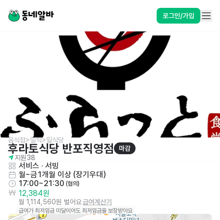
로그인/가입
음식점>일식>일식당
후라토식당 반포직영점
마감
지원
38
서비스
 · 
서빙
월~금
1개월 이상 (장기우대)
17:00~21:30
 (협의)
12,384원
월 1,114,560원 벌어요
급여계산기
급여가 최저임금 미달이어도 최저임금을 보장받아요