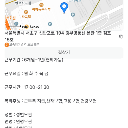
50m
서울특별시 서초구 신반포로 194 경부영동선 본관 1층 점포 
15호
고속터미널역
도보 9분
3
길찾기
근무기간 : 6개월~1년(협의가능)

근무요일 : 월 화 수 목 금

근무시간 : 17:00~21:30 

복리후생 : 근무복 지급,산재보험,고용보험,건강보험

성별 : 성별무관

연령 : 연령무관
