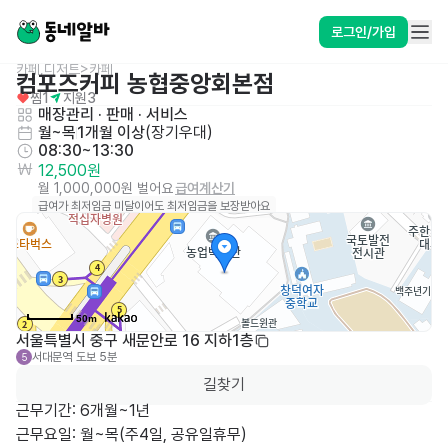
로그인/가입
카페,디저트>카페
컴포즈커피 농협중앙회본점
찜
1
지원
3
매장관리 · 판매
 · 
서비스
월~목
1개월 이상
(
장기우대
)
08:30~13:30
12,500원
월 1,000,000원 벌어요
급여계산기
급여가 최저임금 미달이어도 최저임금을 보장받아요
50m
서울특별시 중구 새문안로 16 지하1층
서대문역
도보 5분
5
길찾기
근무기간: 6개월~1년

근무요일: 월~목(주4일, 공유일휴무)
