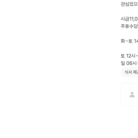
관심있으
시급11,0
주휴수당
화~토 1
토 12시~
일 06시
식사 제