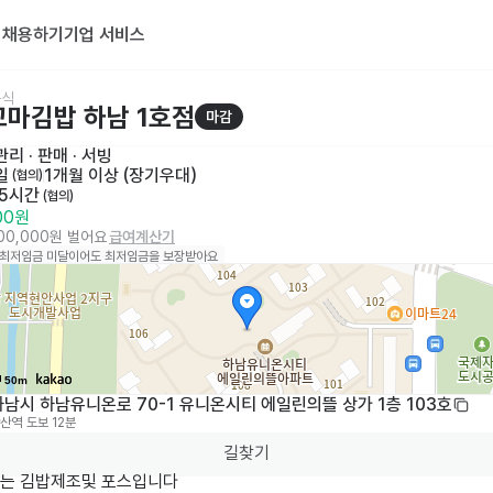
기
채용하기
기업 서비스
분식
마김밥 하남 1호점
마감
리 · 판매
 · 
서빙
일
1개월 이상 (장기우대)
 (협의)
 5시간
 (협의)
000원
100,000원 벌어요
급여계산기
 최저임금 미달이어도 최저임금을 보장받아요
50m
남시 하남유니온로 70-1 유니온시티 에일린의뜰 상가 1층 103호
산역
도보 12분
길찾기
는 김밥제조및 포스입니다
