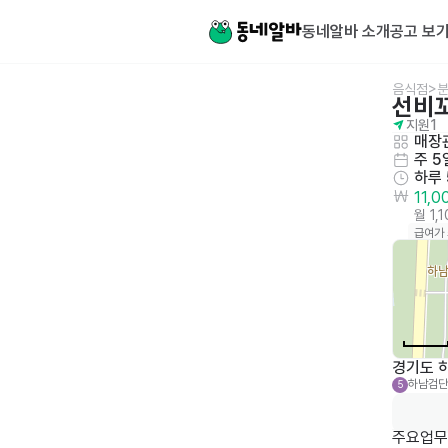
동네알바 소개
공고 보
음식점>
선비꼬
지원
1
매장관
주 5
하루
11,
월 1,
급여가
경기도 하
하남검단
5
주요업무