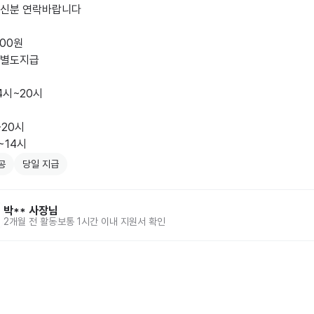
신분 연락바랍니다

00원

별도지급

4시~20시

20시

~14시
공
당일 지급
박**
사장님
2개월 전
활동
보통 1시간 이내 지원서 확인