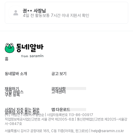
권**
사장님
4일 전
활동
보통 7시간 이내 지원서 확인
홈
동네알바 소개
공고 보기
채용하기
공지사항
기업 서비스
고객센터
쿠폰 등록
사장님 자주 묻는 질문
앱 다운로드
알바님 자주 묻는 질문
(주) 사람인 | 대표이사 황현순 | 사업자등록번호 113-86-00917 
직업정보제공사업신고번호 서울 관악 제2005-6호 | 통신판매업신고번호 제2025-서울강
서-0847호
서울특별시 강서구 공항대로 165, C동 11층(마곡동, 원그로브) | help@saramin.co.kr