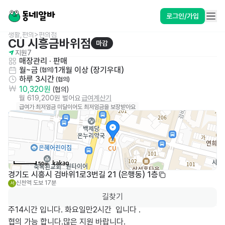
로그인/가입
생활,편의>편의점
CU 시흥금바위점
마감
지원
7
매장관리 · 판매
월~금
1개월 이상 (장기우대)
 (협의)
하루 3시간
 (협의)
10,320원
 (협의)
월 619,200원 벌어요
급여계산기
급여가 최저임금 미달이어도 최저임금을 보장받아요
50m
경기도 시흥시 검바위1로3번길 21 (은행동) 1층
신천역
도보 17분
서
길찾기
주14시간 입니다. 화요일만2시간  입니다 .

협의 가능 합니다.많은 지원 바랍니다.