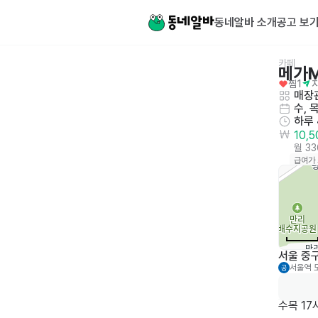
동네알바 소개
공고 보
카페
메가
찜
1
매장관
수, 
하루
10,
월 3
급여가
서울 중구
서울역
공
수목 17시