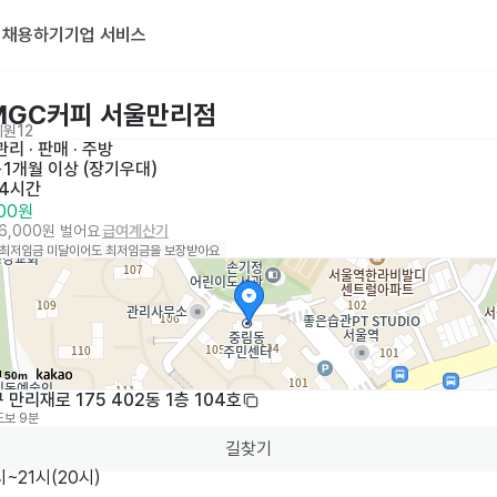
기
채용하기
기업 서비스
MGC커피 서울만리점
지원
12
리 · 판매
 · 
주방
목
1개월 이상 (장기우대)
 4시간
500원
36,000원 벌어요
급여계산기
 최저임금 미달이어도 최저임금을 보장받아요
50m
 만리재로 175 402동 1층 104호
도보 9분
길찾기
~21시(20시)
