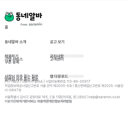
홈
동네알바 소개
공고 보기
채용하기
공지사항
기업 서비스
고객센터
쿠폰 등록
사장님 자주 묻는 질문
앱 다운로드
알바님 자주 묻는 질문
(주) 사람인 | 대표이사 황현순 | 사업자등록번호 113-86-00917 
직업정보제공사업신고번호 서울 관악 제2005-6호 | 통신판매업신고번호 제2025-서울강
서-0847호
서울특별시 강서구 공항대로 165, C동 11층(마곡동, 원그로브) | help@saramin.co.kr
이용약관
위치기반서비스 이용약관
개인정보처리방침