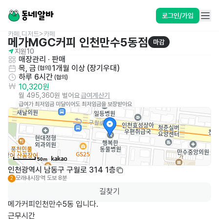
로그인/가입
카페,디저트>카페
메가MGC커피 인천만수5동점
마감
지원
10
매장관리 · 판매
목, 금
1개월 이상 (장기우대)
 (협의)
하루 6시간
 (협의)
10,320원
월 495,360원 벌어요
급여계산기
급여가 최저임금 미달이어도 최저임금을 보장받아요
50m
인천광역시 남동구 구월로 314 1층
모래내시장역
도보 8분
2
길찾기
메가커피인천만수5동 입니다.

근무시간 
