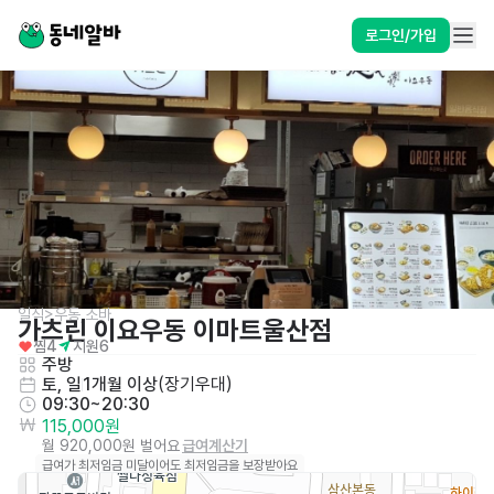
로그인/가입
일식>우동,소바
가츠린 이요우동 이마트울산점
찜
4
지원
6
주방
토, 일
1개월 이상
(
장기우대
)
09:30~20:30
115,000원
월 920,000원 벌어요
급여계산기
급여가 최저임금 미달이어도 최저임금을 보장받아요