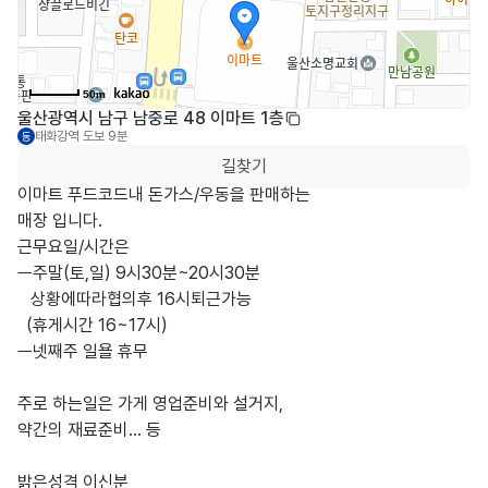
50m
울산광역시 남구 남중로 48 이마트 1층
태화강역
도보 9분
동
길찾기
이마트 푸드코드내 돈가스/우동을 판매하는 

매장 입니다.

근무요일/시간은 

ㅡ주말(토,일) 9시30분~20시30분

   상황에따라협의후 16시퇴근가능

  (휴게시간 16~17시)

ㅡ넷째주 일욜 휴무

주로 하는일은 가게 영업준비와 설거지,

약간의 재료준비... 등

밝은성격 이신분 
