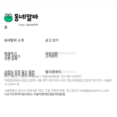
홈
동네알바 소개
공고 보기
채용하기
공지사항
기업 서비스
고객센터
쿠폰 등록
사장님 자주 묻는 질문
앱 다운로드
알바님 자주 묻는 질문
(주) 사람인 | 대표이사 황현순 | 사업자등록번호 113-86-00917 
직업정보제공사업신고번호 서울 관악 제2005-6호 | 통신판매업신고번호 제2025-서울강
서-0847호
서울특별시 강서구 공항대로 165, C동 11층(마곡동, 원그로브) | help@saramin.co.kr
이용약관
위치기반서비스 이용약관
개인정보처리방침