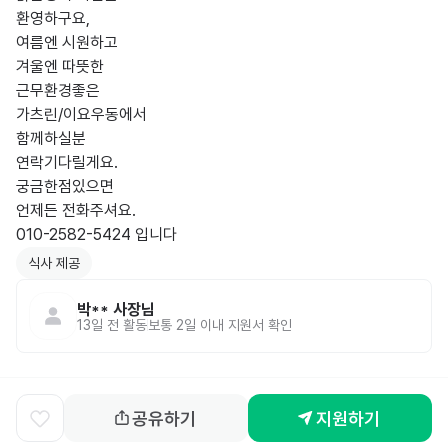
환영하구요,

여름엔 시원하고 

겨울엔 따뜻한

근무환경좋은 

가츠린/이요우동에서

함께하실분 

연락기다릴게요. 

궁금한점있으면

언제든 전화주셔요.

010-2582-5424 입니다
식사 제공
박**
사장님
13일 전
활동
보통 2일 이내 지원서 확인
공유하기
지원하기