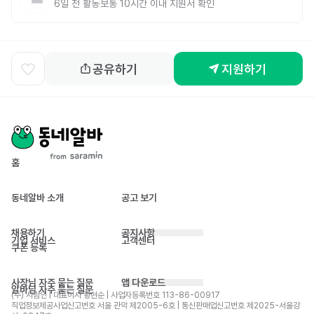
6일 전
활동
보통 10시간 이내 지원서 확인
공유하기
지원하기
홈
동네알바 소개
공고 보기
채용하기
공지사항
기업 서비스
고객센터
쿠폰 등록
사장님 자주 묻는 질문
앱 다운로드
알바님 자주 묻는 질문
(주) 사람인 | 대표이사 황현순 | 사업자등록번호 113-86-00917 
직업정보제공사업신고번호 서울 관악 제2005-6호 | 통신판매업신고번호 제2025-서울강