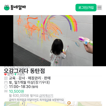
로그인/가입
키즈카페,실내놀이터
오감그리다 동탄점
찜
10
지원
5
교육 · 강사
 · 
매장관리 · 판매
토, 일
1개월 이상
(
장기우대
)
11:00~18:30
 (협의)
10,500원
월 630,000원 벌어요
급여계산기
급여가 최저임금 미달이어도 최저임금을 보장받아요