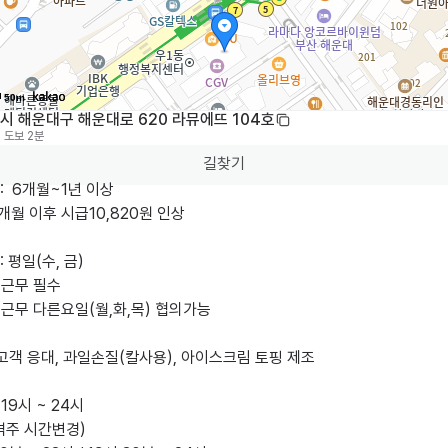
50m
시 해운대구 해운대로 620 라뮤에뜨 104호
도보 2분
길찾기
  6개월~1년 이상

6개월 이후 시급10,820원 인상

평일(수, 금)

 근무 필수

 근무 다른요일(월,화,목) 협의가능

: 고객 응대, 과일손질(칼사용), 아이스크림 토핑 제조

19시 ~ 24시

주 시간변경)
