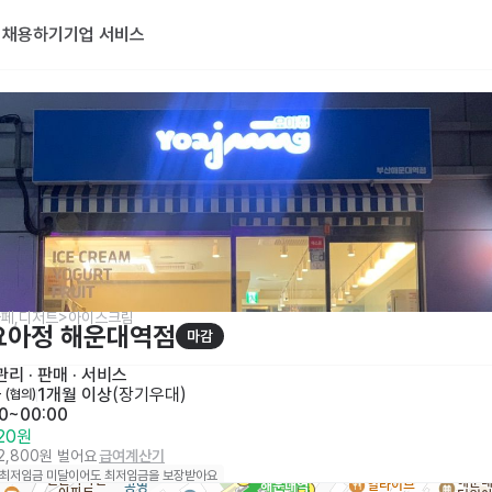
기
채용하기
기업 서비스
페,디저트>아이스크림
요아정 해운대역점
마감
리 · 판매
 · 
서비스
금
1개월 이상
(
장기우대
)
 (협의)
00~00:00
320원
12,800원 벌어요
급여계산기
 최저임금 미달이어도 최저임금을 보장받아요