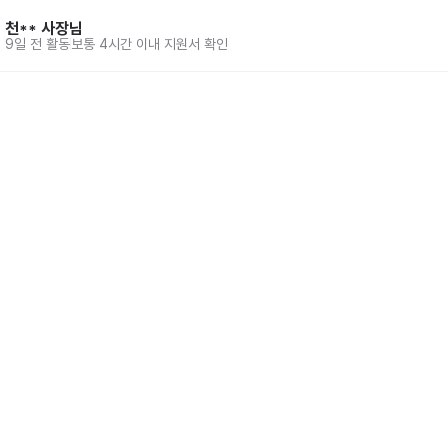
천**
사장님
9일 전
활동
보통 4시간 이내 지원서 확인
홈
동네알바 소개
공고 
86-00917 
| 통신판매업신고번호 제2025-서울강서-0847호
로브) | help@saramin.co.kr