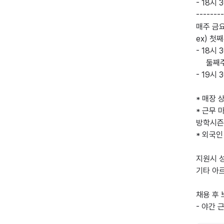
- 18시 
--------
매주 금요
ex) 첫
- 18시 
     둘째주 금요일, 넷째주 금요일

- 19시 
* 매장 
* 근무 
방학시즌은
* 외국인
지원시 성
기타 아
채용 후 
- 야간 