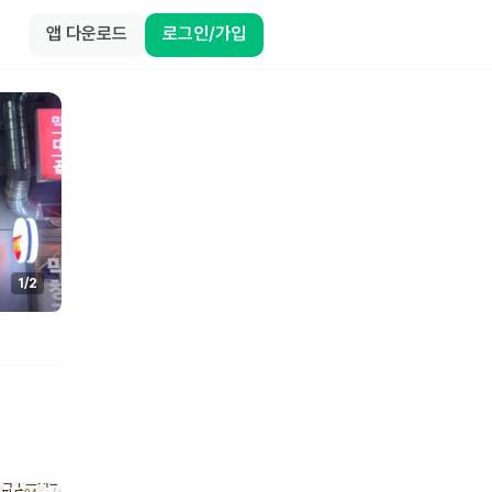
앱 다운로드
로그인/가입
1
/
2