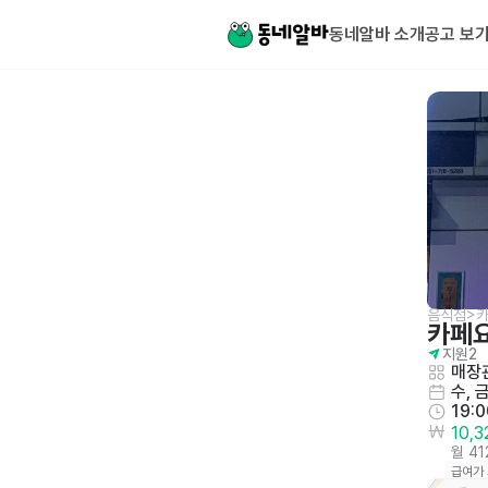
동네알바 소개
공고 보
음식점>카
카페
지원
2
매장관
수, 
19:
10,
월 4
급여가