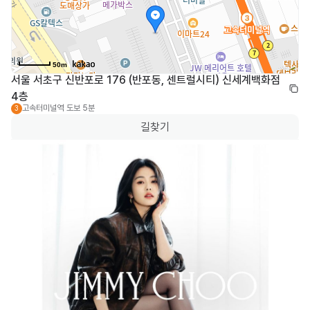
50m
서울 서초구 신반포로 176 (반포동, 센트럴시티) 신세계백화점 
4층
고속터미널역
도보 5분
3
길찾기