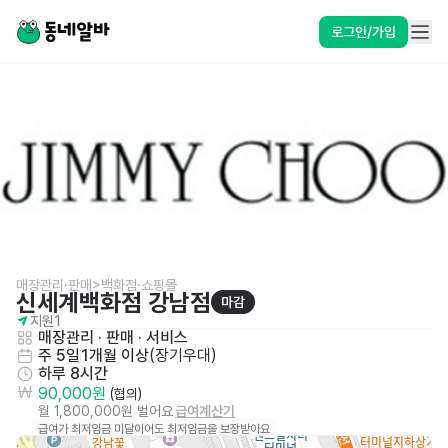
로그인/가입
매장관리·판매>백화점·쇼핑몰
신세계백화점 강남점
마감
지원
1
매장관리 · 판매
 · 
서비스
주 5일
1개월 이상
(
장기우대
)
하루 8시간
90,000원
 (협의)
월 1,800,000원 벌어요
급여계산기
급여가 최저임금 미달이어도 최저임금을 보장받아요