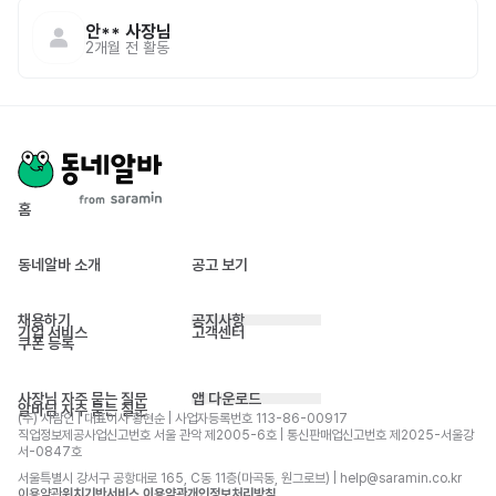
안**
사장님
2개월 전
활동
홈
동네알바 소개
공고 보기
채용하기
공지사항
기업 서비스
고객센터
쿠폰 등록
사장님 자주 묻는 질문
앱 다운로드
알바님 자주 묻는 질문
(주) 사람인 | 대표이사 황현순 | 사업자등록번호 113-86-00917 
직업정보제공사업신고번호 서울 관악 제2005-6호 | 통신판매업신고번호 제2025-서울강
서-0847호
서울특별시 강서구 공항대로 165, C동 11층(마곡동, 원그로브) | help@saramin.co.kr
이용약관
위치기반서비스 이용약관
개인정보처리방침