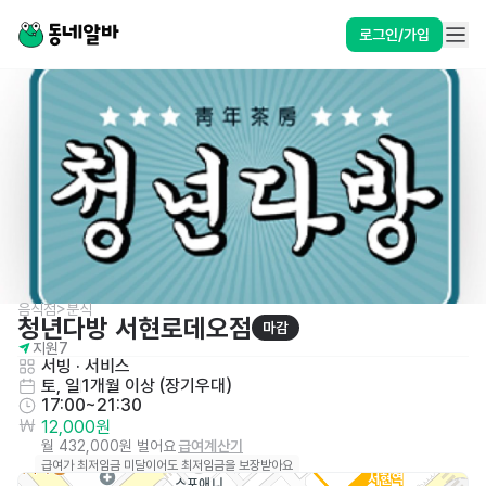
로그인/가입
음식점>분식
청년다방 서현로데오점
마감
지원
7
서빙
 · 
서비스
토, 일
1개월 이상 (장기우대)
17:00~21:30
12,000원
월 432,000원 벌어요
급여계산기
급여가 최저임금 미달이어도 최저임금을 보장받아요