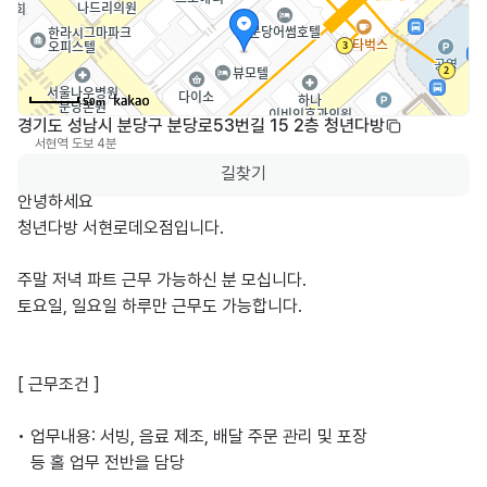
50m
경기도 성남시 분당구 분당로53번길 15 2층 청년다방
서현역
도보 4분
0
길찾기
안녕하세요

청년다방 서현로데오점입니다.

주말 저녁 파트 근무 가능하신 분 모십니다.

토요일, 일요일 하루만 근무도 가능합니다.

[ 근무조건 ]

• 업무내용: 서빙, 음료 제조, 배달 주문 관리 및 포장

   등 홀 업무 전반을 담당
