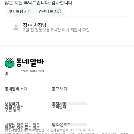
많은 지원 부탁드립니다. 감사합니다.
4대 보험 가입
인센티브 지급
정**
사장님
3일 전
활동
보통 6시간 이내 지원서 확인
홈
동네알바 소개
공고 보기
채용하기
공지사항
기업 서비스
고객센터
쿠폰 등록
사장님 자주 묻는 질문
앱 다운로드
알바님 자주 묻는 질문
(주) 사람인 | 대표이사 황현순 | 사업자등록번호 113-86-00917 