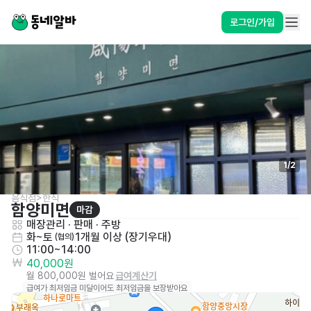
로그인/가입
1
/
2
음식점>한식
함양미면
마감
매장관리 · 판매
 · 
주방
화~토
1개월 이상 (장기우대)
 (협의)
11:00~14:00
40,000원
월 800,000원 벌어요
급여계산기
급여가 최저임금 미달이어도 최저임금을 보장받아요