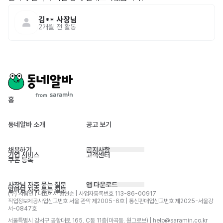
김**
사장님
2개월 전
활동
홈
동네알바 소개
공고 보기
채용하기
공지사항
기업 서비스
고객센터
쿠폰 등록
사장님 자주 묻는 질문
앱 다운로드
알바님 자주 묻는 질문
(주) 사람인 | 대표이사 황현순 | 사업자등록번호 113-86-00917 
직업정보제공사업신고번호 서울 관악 제2005-6호 | 통신판매업신고번호 제2025-서울강
서-0847호
서울특별시 강서구 공항대로 165, C동 11층(마곡동, 원그로브) | help@saramin.co.kr