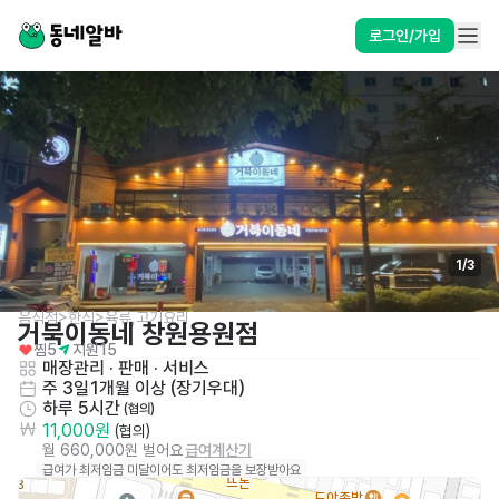
로그인/가입
1
/
3
음식점>한식>육류,고기요리
거북이동네 창원용원점
찜
5
지원
15
매장관리 · 판매
 · 
서비스
주 3일
1개월 이상 (장기우대)
하루 5시간
 (협의)
11,000원
 (협의)
월 660,000원 벌어요
급여계산기
급여가 최저임금 미달이어도 최저임금을 보장받아요