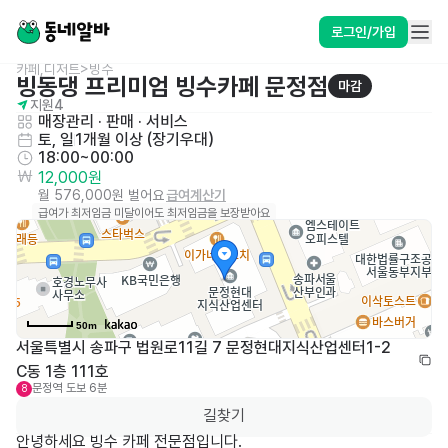
로그인/가입
카페,디저트>빙수
빙동댕 프리미엄 빙수카페 문정점
마감
지원
4
매장관리 · 판매
 · 
서비스
토, 일
1개월 이상 (장기우대)
18:00~00:00
12,000원
월 576,000원 벌어요
급여계산기
급여가 최저임금 미달이어도 최저임금을 보장받아요
50m
서울특별시 송파구 법원로11길 7 문정현대지식산업센터1-2 
C동 1층 111호
문정역
도보 6분
8
길찾기
안녕하세요 빙수 카페 전문점입니다. 
