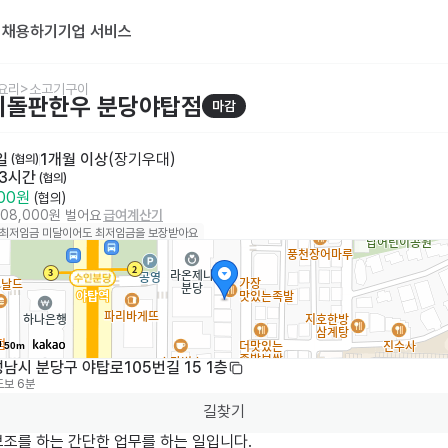
기
채용하기
기업 서비스
요리>소고기구이
지돌판한우 분당야탑점
마감
일
1개월 이상
(
장기우대
)
 (협의)
 3시간
 (협의)
000원
 (협의)
008,000원 벌어요
급여계산기
 최저임금 미달이어도 최저임금을 보장받아요
50m
남시 분당구 야탑로105번길 15 1층
도보 6분
길찾기