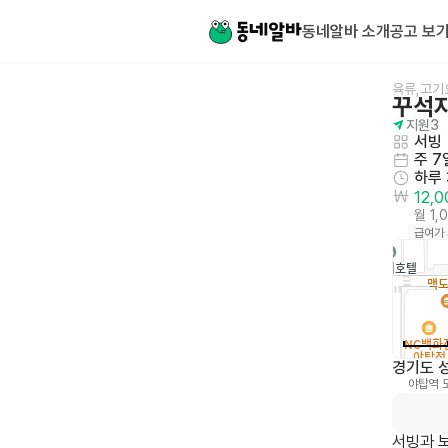
동네알바 소개
공고 보
육류,고기
꾸석
지원
3
서빙
주 7
하루
12,
월 1,
급여가
경기도 성
야탑역
0