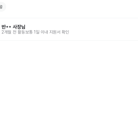
공
반**
사장님
2개월 전
활동
보통 1일 이내 지원서 확인