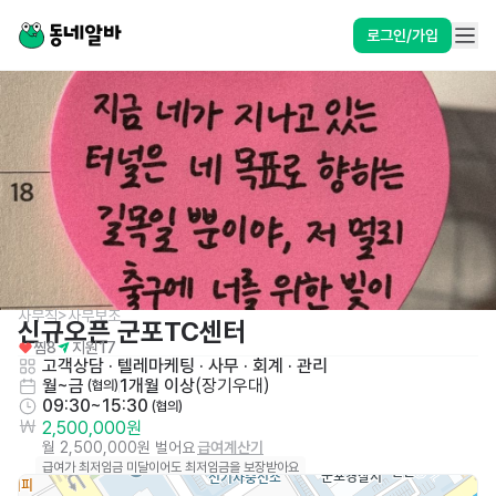
로그인/가입
사무직>사무보조
신규오픈 군포TC센터
찜
8
지원
17
고객상담 · 텔레마케팅
 · 
사무 · 회계 · 관리
월~금
1개월 이상
(
장기우대
)
 (협의)
09:30~15:30
 (협의)
2,500,000원
월 2,500,000원 벌어요
급여계산기
급여가 최저임금 미달이어도 최저임금을 보장받아요