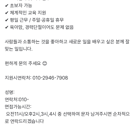
✔ 초보자 가능

✔ 체계적인 교육 지원

✔ 평일 근무 / 주말·공휴일 휴무

✔ 육아맘, 경력단절이어도 문제 없음

사람들과 소통하는 것을 좋아하고 새로운 일을 배우고 싶은 분께 잘 
맞는 일입니다.

편하게 문의 주세요 😊

지원시연락처: 010-2946-7908

성명:

연락처:010-

면접가능시간:

 오전11시/오후2시,3시,4시 중 선택하여 문자 남겨주시면 순차적으
로 연락드리겠습니다
