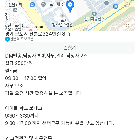
50m
경기 군포시 산본로324번길 8
산본역
도보 6분
4
길찾기
DM발송,담당자변경,사무,관리 담당자모집

월급 250만원

월~금

09:30 ~ 17:00 협의

사무 보조

평일 오전 시간 활용하실 분 모집합니다

아이들 학교 보내고 

9:30~ 3:30까지 

9:30~17:00 까지 선택근무 가능한 분을 찾고 있습니다.

✔ 고객관리 및 사무업무
