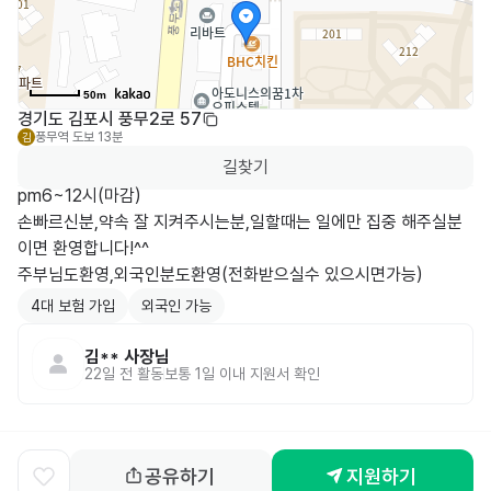
50m
경기도 김포시 풍무2로 57
풍무역
도보 13분
김
길찾기
pm6~12시(마감)

손빠르신분,약속 잘 지켜주시는분,일할때는 일에만 집중 해주실분
이면 환영합니다!^^

4대 보험 가입
외국인 가능
김**
사장님
22일 전
활동
보통 1일 이내 지원서 확인
공유하기
지원하기