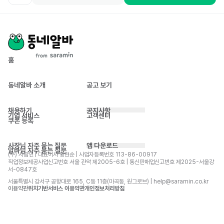
홈
동네알바 소개
공고 보기
채용하기
공지사항
기업 서비스
고객센터
쿠폰 등록
사장님 자주 묻는 질문
앱 다운로드
알바님 자주 묻는 질문
(주) 사람인 | 대표이사 황현순 | 사업자등록번호 113-86-00917 
직업정보제공사업신고번호 서울 관악 제2005-6호 | 통신판매업신고번호 제2025-서울강
서-0847호
서울특별시 강서구 공항대로 165, C동 11층(마곡동, 원그로브) | help@saramin.co.kr
이용약관
위치기반서비스 이용약관
개인정보처리방침