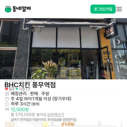
로그인/가입
음식점>치킨,닭강정
BHC치킨 풍무역점
찜
4
지원
13
매장관리 · 판매
 · 
주방
주 4일
1개월 이상 (장기우대)
 (협의)
하루 3시간
 (협의)
12,000원
월 576,000원 벌어요
급여계산기
급여가 최저임금 미달이어도 최저임금을 보장받아요