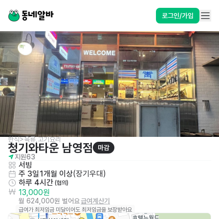
로그인/가입
한식>육류,고기요리
청기와타운 남영점
마감
지원
63
서빙
주 3일
1개월 이상
(
장기우대
)
하루 4시간
 (협의)
13,000원
월 624,000원 벌어요
급여계산기
급여가 최저임금 미달이어도 최저임금을 보장받아요