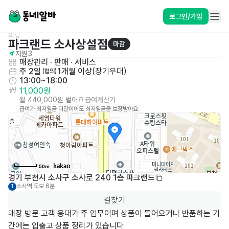
로그인/가입
의류
파크랜드 소사상설점
마감
지원
3
매장관리 · 판매
 · 
서비스
주 2일
1개월 이상
(
장기우대
)
 (협의)
13:00~18:00
11,000원
월 440,000원 벌어요
급여계산기
급여가 최저임금 미달이어도 최저임금을 보장받아요
50m
경기 부천시 소사구 소사로 240 1층 파크랜드
소사역
도보 6분
1
길찾기
매장 방문 고객 응대가 주 업무이며 상품이 들어오거나 반품하는 기
간에는 입출고 상품 정리가 있습니다
