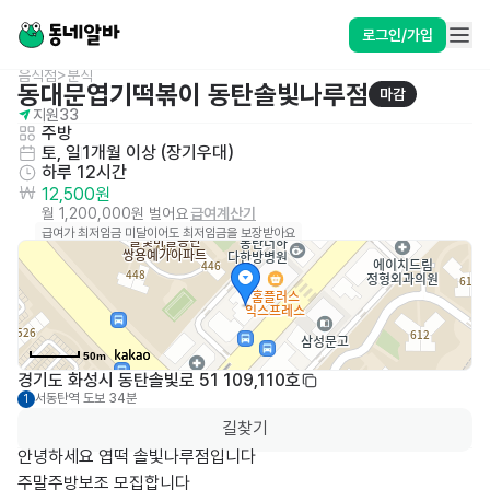
로그인/가입
음식점>분식
동대문엽기떡볶이 동탄솔빛나루점
마감
지원
33
주방
토, 일
1개월 이상 (장기우대)
하루 12시간
12,500원
월 1,200,000원 벌어요
급여계산기
급여가 최저임금 미달이어도 최저임금을 보장받아요
50m
경기도 화성시 동탄솔빛로 51 109,110호
서동탄역
도보 34분
1
길찾기
안녕하세요 엽떡 솔빛나루점입니다

주말주방보조 모집합니다
