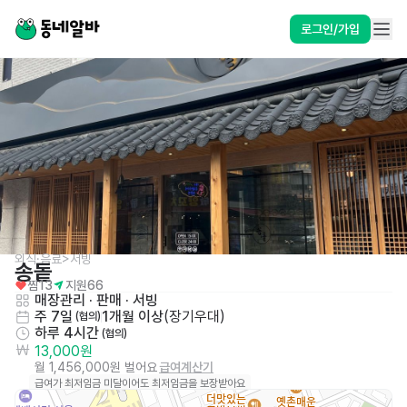
로그인/가입
외식·음료>서빙
송돝
찜
13
지원
66
매장관리 · 판매
 · 
서빙
주 7일
1개월 이상
(
장기우대
)
 (협의)
하루 4시간
 (협의)
13,000원
월 1,456,000원 벌어요
급여계산기
급여가 최저임금 미달이어도 최저임금을 보장받아요