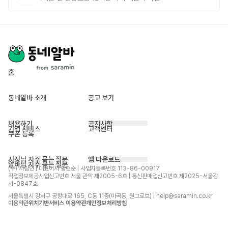
홈
동네알바 소개
공고 보기
채용하기
공지사항
기업 서비스
고객센터
쿠폰 등록
사장님 자주 묻는 질문
앱 다운로드
알바님 자주 묻는 질문
(주) 사람인 | 대표이사 황현순 | 사업자등록번호 113-86-00917 
직업정보제공사업신고번호 서울 관악 제2005-6호 | 통신판매업신고번호 제2025-서울강
서-0847호
서울특별시 강서구 공항대로 165, C동 11층(마곡동, 원그로브) | help@saramin.co.kr
이용약관
위치기반서비스 이용약관
개인정보처리방침