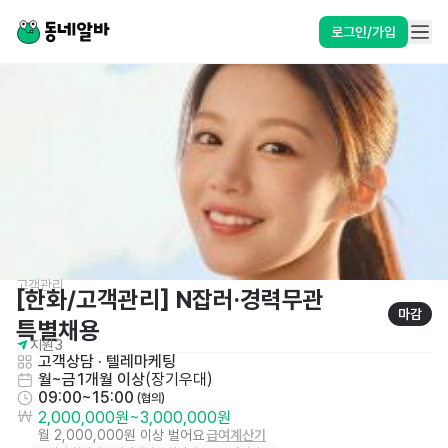
로그인/가입
고객관리
[한화/고객관리] N잡러·경력무관 
마감
특별채용
지원
3
고객상담 · 텔레마케팅
월~금
1개월 이상
(
장기우대
)
09:00~15:00
 (협의)
2,000,000원
~
3,000,000원
월 2,000,000원 이상 벌어요
급여계산기