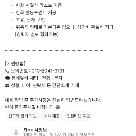
     •  한화 계열사 리조트 이용 

     •  한화 활동포인트 제공 

     •  고용, 산재 보험  

     •  위촉직 형태로 기본급은 없으나, 성과비 확실히 지급

        (경력자 별도 협의가능)

………………………………………………………………………

[지원방법]

📞 문의번호 : 010-2041-3131

🗨 동네알바 채팅 · 전화 · 문자 

👥️ 성함, 나이, 연락처 등 간단소개 기재

내용 확인 후 추가사항은 친절히 답변드리겠습니다.

친구와 함께 가능
식사 제공
인센티브 지급
최**
사장님
1개월 전
활동
보통 12시간 이내 지원서 확인