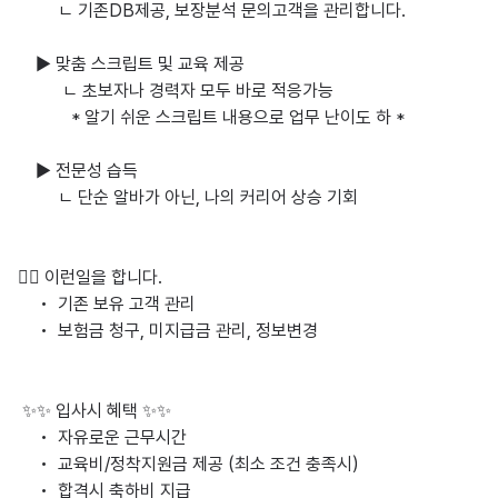
         ㄴ 기존DB제공, 보장분석 문의고객을 관리합니다.

    ▶ 맞춤 스크립트 및 교육 제공

          ㄴ 초보자나 경력자 모두 바로 적응가능

            * 알기 쉬운 스크립트 내용으로 업무 난이도 하 *

    ▶ 전문성 습득

         ㄴ 단순 알바가 아닌, 나의 커리어 상승 기회

🤵‍♂️ 이런일을 합니다.

     •  기존 보유 고객 관리

     •  보험금 청구, 미지급금 관리, 정보변경

 ✨✨ 입사시 혜택 ✨✨

     •  자유로운 근무시간

     •  교육비/정착지원금 제공 (최소 조건 충족시)

     •  합격시 축하비 지급
