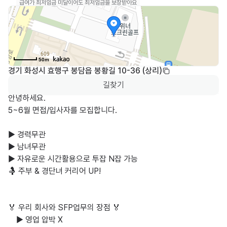
급여가 최저임금 미달이어도 최저임금을 보장받아요
50m
경기 화성시 효행구 봉담읍 봉황길 10-36 (상리)
길찾기
안녕하세요.

5~6월 면접/입사자를 모집합니다.

▶️ 경력무관

▶️ 남녀무관

▶️ 자유로운 시간활용으로 투잡 N잡 가능

🤱 주부 & 경단녀 커리어 UP!

🏅 우리 회사와 SFP업무의 장점 🏅

    ▶ 영업 압박 X
