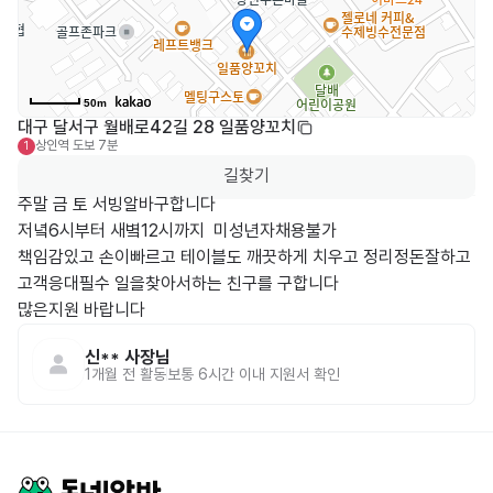
50m
대구 달서구 월배로42길 28 일품양꼬치
상인역
도보 7분
1
길찾기
주말 금 토 서빙알바구합니다 

저녘6시부터 새볔12시까지  미성년자채용불가

책임감있고 손이빠르고 테이블도 깨끗하게 치우고 정리정돈잘하고 
고객응대필수 일을찾아서하는 친구를 구합니다

많은지원 바랍니다 
신**
사장님
1개월 전
활동
보통 6시간 이내 지원서 확인