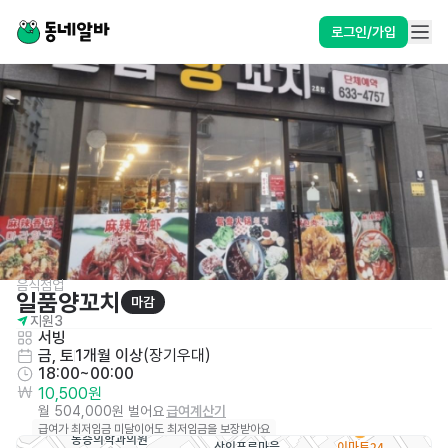
로그인/가입
음식점업 
일품양꼬치
마감
지원
3
서빙
금, 토
1개월 이상
(
장기우대
)
18:00~00:00
10,500원
월 504,000원 벌어요
급여계산기
급여가 최저임금 미달이어도 최저임금을 보장받아요