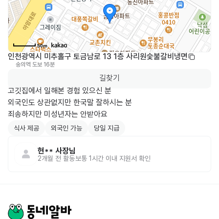
50m
인천광역시 미추홀구 토금남로 13 1층 사리원숯불갈비냉면
숭의역
도보 16분
0
길찾기
고깃집에서 일해본 경험 있으신 분

외국인도 상관없지만 한국말 잘하시는 분 

죄송하지만 미성년자는 안받아요
식사 제공
외국인 가능
당일 지급
현**
사장님
2개월 전
활동
보통 1시간 이내 지원서 확인