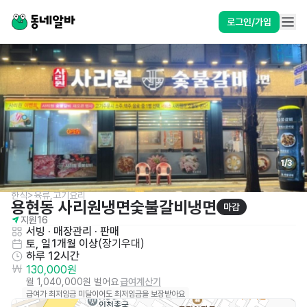
로그인/가입
1
/
3
한식>육류,고기요리
용현동 사리원냉면숯불갈비냉면
마감
지원
16
서빙
 · 
매장관리 · 판매
토, 일
1개월 이상
(
장기우대
)
하루 12시간
130,000원
월 1,040,000원 벌어요
급여계산기
급여가 최저임금 미달이어도 최저임금을 보장받아요