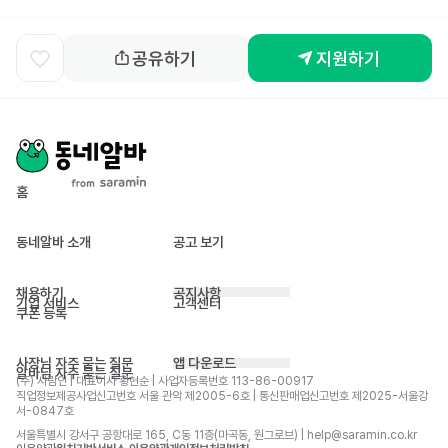
공유하기
지원하기
홈
동네알바 소개
공고 보기
채용하기
공지사항
기업 서비스
고객센터
쿠폰 등록
사장님 자주 묻는 질문
앱 다운로드
알바님 자주 묻는 질문
(주) 사람인 | 대표이사 황현순 | 사업자등록번호 113-86-00917 
직업정보제공사업신고번호 서울 관악 제2005-6호 | 통신판매업신고번호 제2025-서울강
서-0847호
서울특별시 강서구 공항대로 165, C동 11층(마곡동, 원그로브) | help@saramin.co.kr