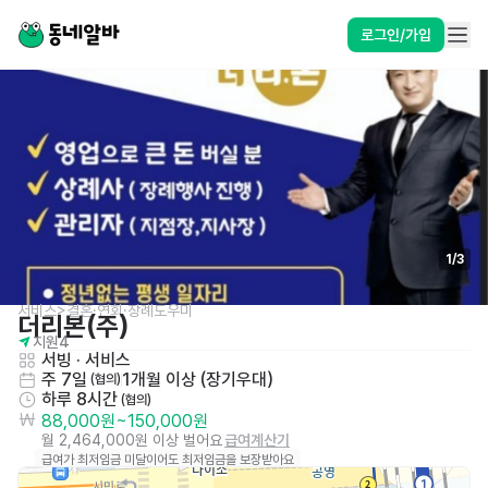
로그인/가입
1
/
3
서비스>결혼·연회·장례도우미
더리본(주)
지원
4
서빙
 · 
서비스
주 7일
1개월 이상 (장기우대)
 (협의)
하루 8시간
 (협의)
88,000원
~
150,000원
월 2,464,000원 이상 벌어요
급여계산기
급여가 최저임금 미달이어도 최저임금을 보장받아요