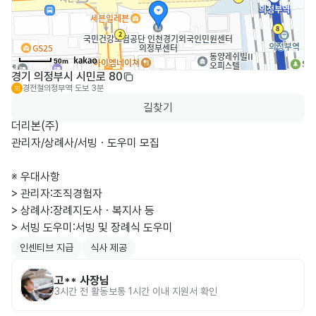
50m
경기 의정부시 시민로 80
경전철의정부역
도보 3분
의
길찾기
더리본(주)

관리자/상례사/서빙ㆍ도우미 모집

※ 우대사항

> 관리자:조직경험자

> 상례사:장례지도사ㆍ복지사 등

> 서빙 도우미:서빙 및 장례식 도우미
인센티브 지급
식사 제공
고**
사장님
3시간 전
활동
보통 1시간 이내 지원서 확인