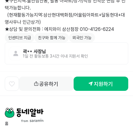
★구인지역:울산삼산동, 달동 아파트/상가/직장 선착순 면담 후 선
택가능합니다.

  (현재활동가능지역:삼산현대백화점/어울림아파트+달동현대+대
영사우나 인근상가)

★상담 및 문의전화 : 에치와이 삼산점장 010-4126-6224
인센티브 지급
친구와 함께 가능
외국인 가능
곽**
사장님
1일 전
활동
보통 3시간 이내 지원서 확인
공유하기
지원하기
홈