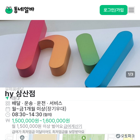
로그인/가입
1
/
3
유제품배달
hy 삼산점
지원
3
배달 · 운송 · 운전
 · 
서비스
월~금
1개월 이상
(
장기우대
)
08:30~14:30
 (협의)
1,500,000원
~
1,600,000원
월 1,500,000원 이상 벌어요
급여계산기
급여가 최저임금 미달이어도 최저임금을 보장받아요