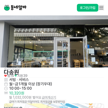
로그인/가입
중식>중식당
다송원
찜
16
지원
39
서빙
 · 
서비스
월~금
1개월 이상 (장기우대)
10:00~15:00
10,320원
월 1,032,000원 벌어요
급여계산기
급여가 최저임금 미달이어도 최저임금을 보장받아요