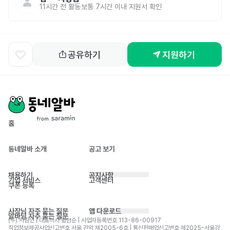
11시간 전
활동
보통 7시간 이내 지원서 확인
공유하기
지원하기
홈
동네알바 소개
공고 보기
채용하기
공지사항
기업 서비스
고객센터
쿠폰 등록
사장님 자주 묻는 질문
앱 다운로드
알바님 자주 묻는 질문
(주) 사람인 | 대표이사 황현순 | 사업자등록번호 113-86-00917 
직업정보제공사업신고번호 서울 관악 제2005-6호 | 통신판매업신고번호 제2025-서울강