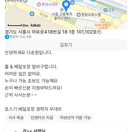
50m
경기도 시흥시 마유로418번길 18 1층 101,102호
정왕역
도보 4분
4
길찾기
안녕하세요 다송원입니다.

홀 & 배달포장 알바구합니다.

어려운 일은 없어요.

누구나 가능 초보도 가능해요

손이 빠르신분 지원부탁드려요!

근처 사시는분~~

포스기 배달포장 경력자 우대!!!
식사 제공
인센티브 지급
미성년자 지원 가능
김**
사장님