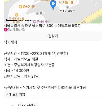
50m
서울특별시 송파구 올림픽로 300 롯데월드몰 5층
잠실역
도보 4분
8
길찾기
식기세척

근무시간 - 11:00~22:00 (휴게 1시간포함)

식사 - 개별적으로 해결

조건 - 주방식기세척경혐자,보건증

시급 - 14,000원

급여지급일 - 익월 21일

*근무내용 - 식기세척 및 주변위생관리/회전율 빠른매장
4대 보험 가입
이**
사장님