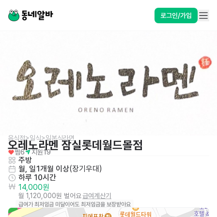
로그인/가입
음식점>일식>일본식라면
오레노라멘 잠실롯데월드몰점
찜
6
지원
19
주방
월, 일
1개월 이상
(
장기우대
)
하루 10시간
14,000원
월 1,120,000원 벌어요
급여계산기
급여가 최저임금 미달이어도 최저임금을 보장받아요