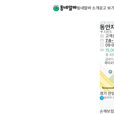
동네알바 소개
공고 보
교육·강사
동안
지원
5
고객
7.6~
09:
15,
총 4
급여가
경기 안양
범계역
4
손해보험 