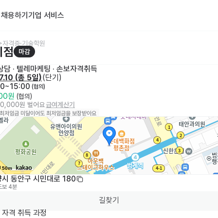
기
채용하기
기업 서비스
>자격증·기술학원
지점
마감
상담 · 텔레마케팅
 · 
손보자격취득
7.10
 (
총 5일
)
(
단기
)
00~15:00
 (협의)
000원
 (협의)
50,000원 벌어요
급여계산기
 최저임금 미달이어도 최저임금을 보장받아요
50m
시 동안구 시민대로 180
도보 4분
길찾기
자격 취득 과정
