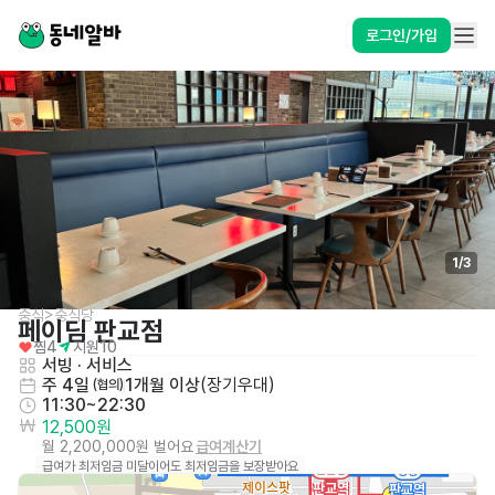
로그인/가입
1
/
3
중식>중식당
페이딤 판교점
찜
4
지원
10
서빙
 · 
서비스
주 4일
1개월 이상
(
장기우대
)
 (협의)
11:30~22:30
12,500원
월 2,200,000원 벌어요
급여계산기
급여가 최저임금 미달이어도 최저임금을 보장받아요