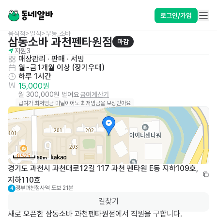
로그인/가입
음식점>일식>우동,소바
삼동소바 과천펜타원점
마감
지원
3
매장관리 · 판매
 · 
서빙
월~금
1개월 이상 (장기우대)
하루 1시간
15,000원
월 300,000원 벌어요
급여계산기
급여가 최저임금 미달이어도 최저임금을 보장받아요
50m
경기도 과천시 과천대로12길 117 과천 펜타원 E동 지하109호, 
지하110호
정부과천청사역
도보 21분
4
길찾기
새로 오픈한 삼동소바 과천펜타원점에서 직원을 구합니다.
