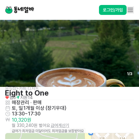
로그인/가입
1
/
3
음식점>카페,디저트
Eight to One
찜
6
지원
14
매장관리 · 판매
토, 일
1개월 이상 (장기우대)
13:30~17:30
10,320원
월 330,240원 벌어요
급여계산기
급여가 최저임금 미달이어도 최저임금을 보장받아요