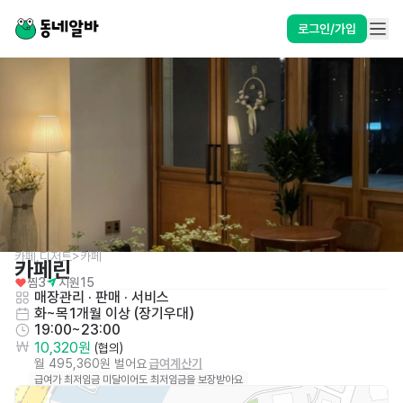
로그인/가입
카페,디저트>카페
카페린
찜
3
지원
15
매장관리 · 판매
 · 
서비스
화~목
1개월 이상 (장기우대)
19:00~23:00
10,320원
 (협의)
월 495,360원 벌어요
급여계산기
급여가 최저임금 미달이어도 최저임금을 보장받아요