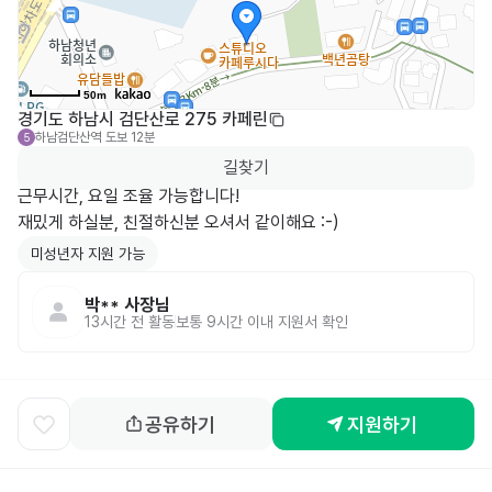
50m
경기도 하남시 검단산로 275 카페린
하남검단산역
도보 12분
5
길찾기
근무시간, 요일 조율 가능합니다!

재밌게 하실분, 친절하신분 오셔서 같이해요 :-)
미성년자 지원 가능
박**
사장님
13시간 전
활동
보통 9시간 이내 지원서 확인
공유하기
지원하기