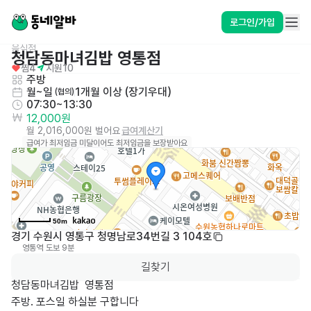
로그인/가입
음식점
청담동마녀김밥 영통점
찜
4
지원
10
주방
월~일
1개월 이상 (장기우대)
 (협의)
07:30~13:30
12,000원
월 2,016,000원 벌어요
급여계산기
급여가 최저임금 미달이어도 최저임금을 보장받아요
50m
경기 수원시 영통구 청명남로34번길 3 104호
영통역
도보 9분
0
길찾기
청담동마녀김밥  영통점

주방. 포스일 하실분 구합니다 
