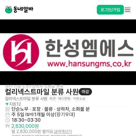
로그인/가입
생산·건설·노무>상하차·소화물 분류
컬리넥스트마일 분류 사원
마감
컬리넥스트마일 분류 사원
파견 · 헤드헌팅 · 아웃소싱
지원
12
단순노무 · 포장 · 물류
 · 
상하차, 소화물 분
주 5일
1개월 이상
(
장기우대
)
 (협의)
18:30~03:30
2,830,000원
월 2,830,000원 벌어요
급여계산기