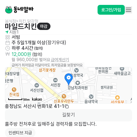
로그인/가입
음식점>치킨,닭강정
마일드치킨
마감
지원
1
서빙
주 5일
1개월 이상
(
장기우대
)
하루 4시간
 (협의)
12,000원
 (협의)
월 960,000원 벌어요
급여계산기
급여가 최저임금 미달이어도 최저임금을 보장받아요
50m
충청남도 서산시 번화1로 41-1
길찾기
홀주방 전처후로 일해주실 경력자를 모집합니다.
인센티브 지급