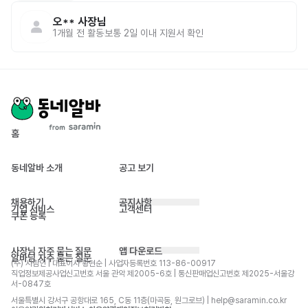
오**
사장님
1개월 전
활동
보통 2일 이내 지원서 확인
홈
동네알바 소개
공고 보기
채용하기
공지사항
기업 서비스
고객센터
쿠폰 등록
사장님 자주 묻는 질문
앱 다운로드
알바님 자주 묻는 질문
(주) 사람인 | 대표이사 황현순 | 사업자등록번호 113-86-00917 
직업정보제공사업신고번호 서울 관악 제2005-6호 | 통신판매업신고번호 제2025-서울강
서-0847호
서울특별시 강서구 공항대로 165, C동 11층(마곡동, 원그로브) | help@saramin.co.kr