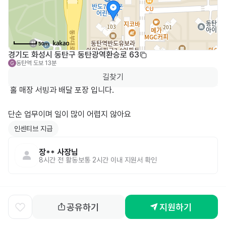
50m
경기도 화성시 동탄구 동탄광역환승로 63
동탄역
도보 13분
G
길찾기
 홀 매장 서빙과 배달 포장 입니다.

단순 업무이며 일이 많이 어렵지 않아요
인센티브 지급
장**
사장님
8시간 전
활동
보통 2시간 이내 지원서 확인
공유하기
지원하기