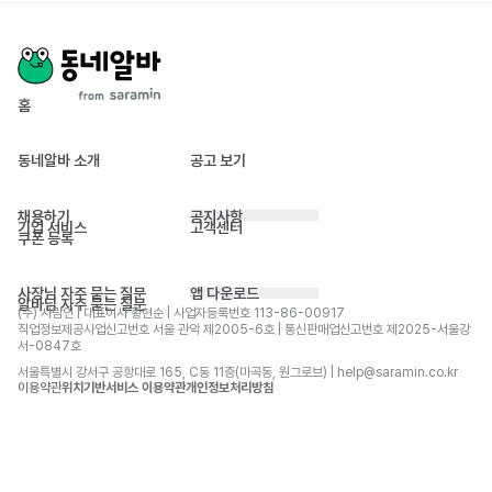
홈
동네알바 소개
공고 보기
채용하기
공지사항
기업 서비스
고객센터
쿠폰 등록
사장님 자주 묻는 질문
앱 다운로드
알바님 자주 묻는 질문
(주) 사람인 | 대표이사 황현순 | 사업자등록번호 113-86-00917 
직업정보제공사업신고번호 서울 관악 제2005-6호 | 통신판매업신고번호 제2025-서울강
서-0847호
서울특별시 강서구 공항대로 165, C동 11층(마곡동, 원그로브) | help@saramin.co.kr
이용약관
위치기반서비스 이용약관
개인정보처리방침