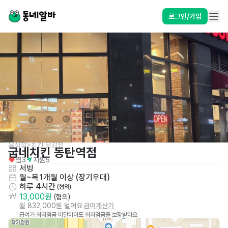
로그인/가입
음식점>치킨,닭강정
굽네치킨 동탄역점
찜
3
지원
5
서빙
월~목
1개월 이상 (장기우대)
하루 4시간
 (협의)
13,000원
 (협의)
월 832,000원 벌어요
급여계산기
급여가 최저임금 미달이어도 최저임금을 보장받아요