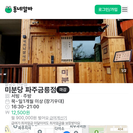
로그인/가입
1
/
2
쌀국수 전문점
미분당 파주금릉점
마감
서빙
 · 
주방
목~일
1개월 이상 (장기우대)
16:30~21:00
12,500원
월 900,000원 벌어요
급여계산기
급여가 최저임금 미달이어도 최저임금을 보장받아요