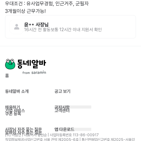
우대조건 : 유사업무경험, 인근거주, 군필자

윤**
사장님
16시간 전
활동
보통 12시간 이내 지원서 확인
홈
동네알바 소개
공고 보기
채용하기
공지사항
기업 서비스
고객센터
쿠폰 등록
사장님 자주 묻는 질문
앱 다운로드
알바님 자주 묻는 질문
(주) 사람인 | 대표이사 황현순 | 사업자등록번호 113-86-00917 
직업정보제공사업신고번호 서울 관악 제2005-6호 | 통신판매업신고번호 제2025-서울강