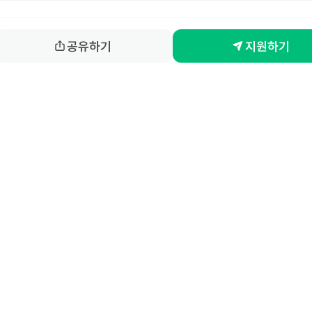
공유하기
지원하기
홈
동네알바 소개
공고 
86-00917 
| 통신판매업신고번호 제2025-서울강서-0847호
로브) | help@saramin.co.kr