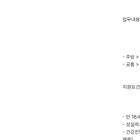
업무내용

- 주방 >
- 공통 
지원요건

- 만 1
- 성실하
- 건강진
제출)
