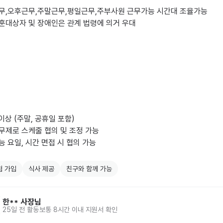
근무,오후근무,주말근무,평일근무,주부사원 근무가능 시간대 조율가능

훈대상자 및 장애인은 관계 법령에 의거 우대

 이상 (주말, 공휴일 포함)

무제로 스케줄 협의 및 조정 가능

능 요일, 시간 면접 시 협의 가능

험 가입
식사 제공
친구와 함께 가능
한**
사장님
25일 전
활동
보통 8시간 이내 지원서 확인