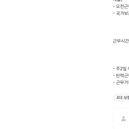
- 오전
- 국가보
근무시간

- 주2일
- 탄력근
- 근무가
4대 보