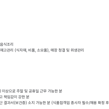
 음식조리

> 재고관리 (식자재, 비품, 소모품), 매장 청결 및 위생관리

8세 이상으로 주말 및 공휴일 근무 가능한 분

고 책임감이 강한 분

단 결과서(보건증) 소지 가능한 분 (식품접객업 종사자 필수/채용 확정 후 