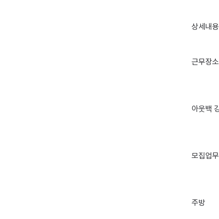
상세내용

근무장소

아웃백 
모집업무

주방
