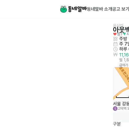
동네알바 소개
공고 보
음식점
아웃
찜
1
주방
주 7
하루
11,1
월 1,
급여가
서울 강
고덕역
5
구분
