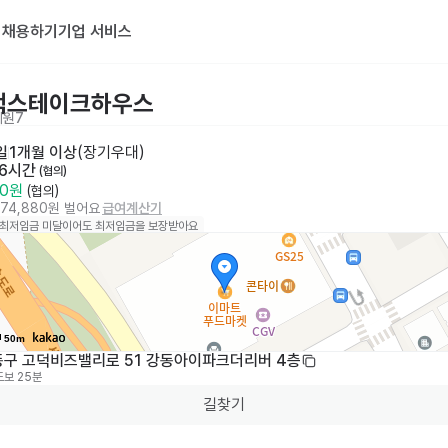
기
채용하기
기업 서비스
백스테이크하우스
지원
7
일
1개월 이상
(
장기우대
)
 6시간
 (협의)
60원
 (협의)
874,880원 벌어요
급여계산기
 최저임금 미달이어도 최저임금을 보장받아요
50m
동구 고덕비즈밸리로 51 강동아이파크더리버 4층
도보 25분
길찾기