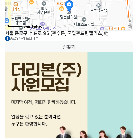
50m
서울 종로구 수표로 96 (관수동, 국일관드림펠리스)
종로3가역
도보 4분
1
길찾기