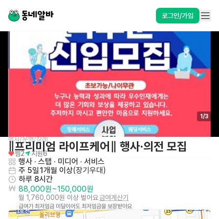
로그인/가입
1
/
3
행사/운영/장례
∥프리미엄 라이프케어∥ 행사·의전 모집
찜
2
지원
6
행사 · 스탭 · 미디어
 · 
서비스
주 5일
1개월 이상
(
장기우대
)
하루 8시간
88,000원
~
150,000원
월 1,760,000원 이상 벌어요
급여계산기
급여가 최저임금 미달이어도 최저임금을 보장받아요