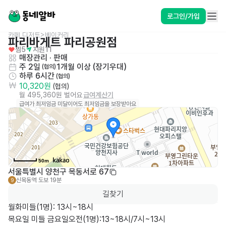
로그인/가입
카페,디저트>베이커리
파리바게트 파리공원점
찜
5
지원
11
매장관리 · 판매
주 2일
1개월 이상 (장기우대)
 (협의)
하루 6시간
 (협의)
10,320원
 (협의)
월 495,360원 벌어요
급여계산기
급여가 최저임금 미달이어도 최저임금을 보장받아요
50m
서울특별시 양천구 목동서로 67
신목동역
도보 19분
9
길찾기
월화미들(1명): 13시~18시

목요일 미들 금요일오전(1명):13~18시/7시~13시
