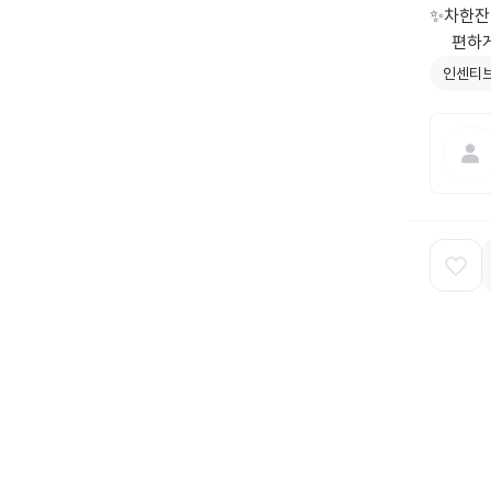
✨차한잔
    
인센티브