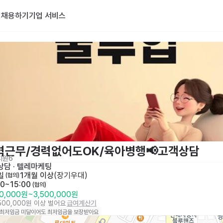
기
채용하기
기업 서비스
력근무/경력없어도OK/육아병행📢고객상담
지원
6
상담 · 텔레마케팅
일
1개월 이상
(
장기우대
)
 (협의)
00~15:00
 (협의)
00,000원
~
3,500,000원
,500,000원 이상 벌어요
급여계산기
 최저임금 미달이어도 최저임금을 보장받아요