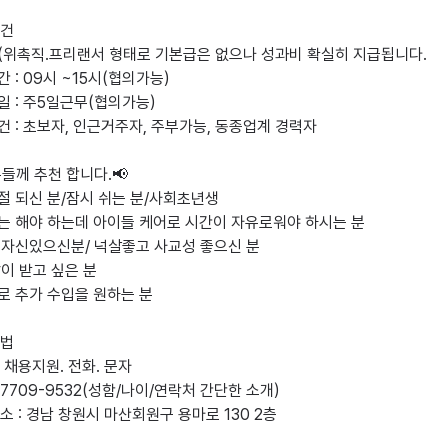
건

직(위촉직.프리랜서 형태로 기본급은 없으나 성과비 확실히 지급됩니다.

간 : 09시 ~15시(협의가능)

일 : 주5일근무(협의가능)

건 : 초보자, 인근거주자, 주부가능, 동종업계 경력자

들께 추천 합니다.📢

절 되신 분/잠시 쉬는 분/사회초년생

는 해야 하는데 아이들 케어로 시간이 자유로워야 하시는 분

 자신있으신분/ 넉살좋고 사교성 좋으신 분

많이 받고 싶은 분

로 추가 수입을 원하는 분

법

채용지원. 전화. 문자

0-7709-9532(성함/나이/연락처 간단한 소개)

 : 경남 창원시 마산회원구 용마로 130 2층
