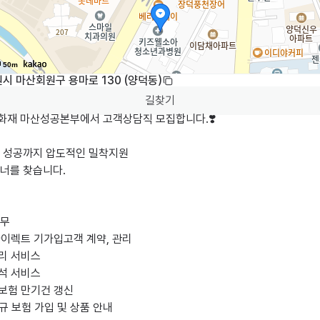
50m
시 마산회원구 용마로 130 (양덕동)
길찾기
화재 마산성공본부에서 고객상담직 모집합니다.❣️

 성공까지 압도적인 밀착지원

너를 찾습니다.

무

다이렉트 기가입고객 계약, 관리

리 서비스

석 서비스

보험 만기건 갱신

규 보험 가입 및 상품 안내
