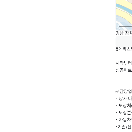
경남 창원
❣️메리츠
시작부터
성공파트
✅담당업
- 당사 
- 보상처
- 보장분
- 자동차
-기존/신