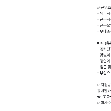
✅근무조
- 위촉
- 근무시
- 근무요
- 우대조
📢이런분
- 경력단
- 맞벌이
- 영업에
- 월급 
- 부업으
✅지원방
동네알바 
☎️  01
✅회사주소