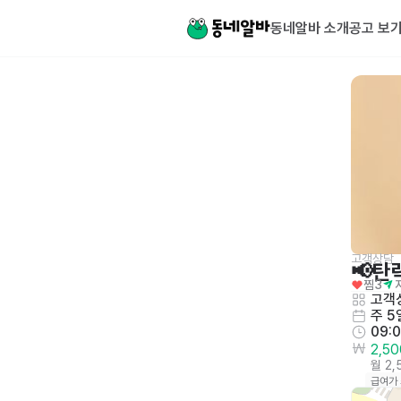
동네알바 소개
공고 보
고객상담
📢탄
찜
3
고객
주 5
09:
2,5
월 2
급여가