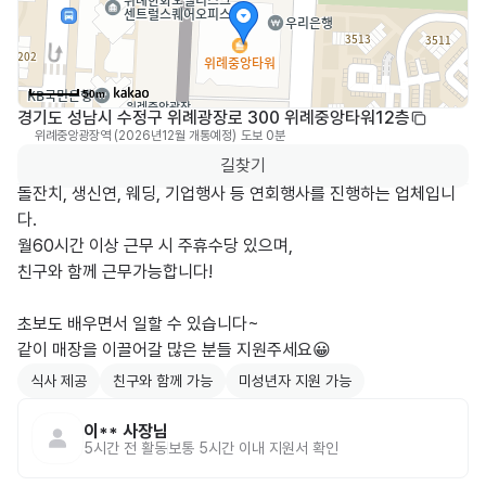
50m
경기도 성남시 수정구 위례광장로 300 위례중앙타워12층
위례중앙광장역 (2026년12월 개통예정)
도보 0분
0
길찾기
돌잔치, 생신연, 웨딩, 기업행사 등 연회행사를 진행하는 업체입니
다.

월60시간 이상 근무 시 주휴수당 있으며,

친구와 함께 근무가능합니다!

초보도 배우면서 일할 수 있습니다~

같이 매장을 이끌어갈 많은 분들 지원주세요😀
식사 제공
친구와 함께 가능
미성년자 지원 가능
이**
사장님
5시간 전
활동
보통 5시간 이내 지원서 확인