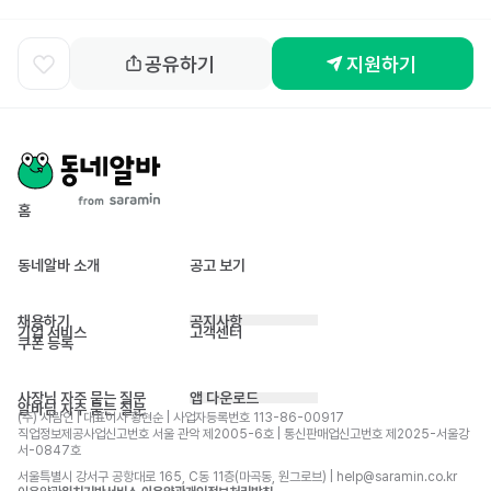
공유하기
지원하기
홈
동네알바 소개
공고 보기
채용하기
공지사항
기업 서비스
고객센터
쿠폰 등록
사장님 자주 묻는 질문
앱 다운로드
알바님 자주 묻는 질문
(주) 사람인 | 대표이사 황현순 | 사업자등록번호 113-86-00917 
직업정보제공사업신고번호 서울 관악 제2005-6호 | 통신판매업신고번호 제2025-서울강
서-0847호
서울특별시 강서구 공항대로 165, C동 11층(마곡동, 원그로브) | help@saramin.co.kr