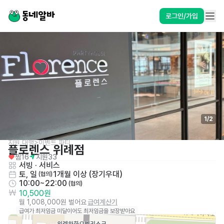
로그인/가입
1
/
2
지원,대행>이벤트,파티
플로렌스 위례점
찜
16
지원
33
서빙
 · 
서비스
토, 일
1개월 이상 (장기우대)
 (협의)
10:00~22:00
 (협의)
10,500원
월 1,008,000원 벌어요
급여계산기
급여가 최저임금 미달이어도 최저임금을 보장받아요