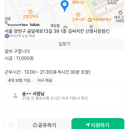
50m
서울 양천구 곰달래로13길 39 1층 김씨치킨 신영시장점
까치산역
도보 16분
5
길찾기
알바 구합니다

시급 : 11,000원

4대 보험 가입
식사 제공
송**
사장님
21일 전
활동
보통 5시간 이내 지원서 확인
공유하기
지원하기