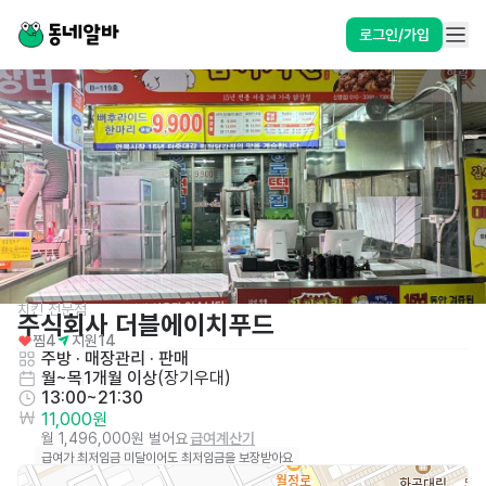
로그인/가입
치킨 전문점
주식회사 더블에이치푸드
찜
4
지원
14
주방
 · 
매장관리 · 판매
월~목
1개월 이상
(
장기우대
)
13:00~21:30
11,000원
월 1,496,000원 벌어요
급여계산기
급여가 최저임금 미달이어도 최저임금을 보장받아요