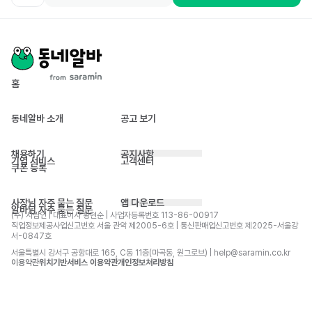
홈
동네알바 소개
공고 보기
채용하기
공지사항
기업 서비스
고객센터
쿠폰 등록
사장님 자주 묻는 질문
앱 다운로드
알바님 자주 묻는 질문
(주) 사람인 | 대표이사 황현순 | 사업자등록번호 113-86-00917 
직업정보제공사업신고번호 서울 관악 제2005-6호 | 통신판매업신고번호 제2025-서울강
서-0847호
서울특별시 강서구 공항대로 165, C동 11층(마곡동, 원그로브) | help@saramin.co.kr
이용약관
위치기반서비스 이용약관
개인정보처리방침