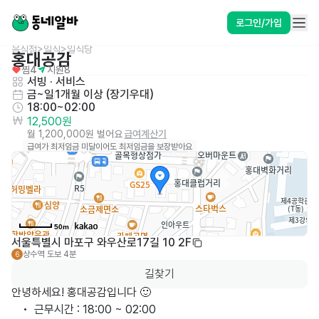
로그인/가입
음식점>일식>일식당
홍대공감
찜
4
지원
8
서빙
 · 
서비스
금~일
1개월 이상 (장기우대)
18:00~02:00
12,500원
월 1,200,000원 벌어요
급여계산기
급여가 최저임금 미달이어도 최저임금을 보장받아요
50m
서울특별시 마포구 와우산로17길 10 2F
상수역
도보 4분
6
길찾기
안녕하세요! 홍대공감입니다 🙂

	•	근무시간 : 18:00 ~ 02:00
