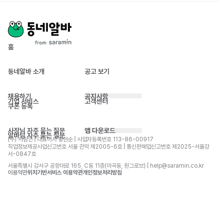
홈
동네알바 소개
공고 보기
채용하기
공지사항
기업 서비스
고객센터
쿠폰 등록
사장님 자주 묻는 질문
앱 다운로드
알바님 자주 묻는 질문
(주) 사람인 | 대표이사 황현순 | 사업자등록번호 113-86-00917 
직업정보제공사업신고번호 서울 관악 제2005-6호 | 통신판매업신고번호 제2025-서울강
서-0847호
서울특별시 강서구 공항대로 165, C동 11층(마곡동, 원그로브) | help@saramin.co.kr
이용약관
위치기반서비스 이용약관
개인정보처리방침