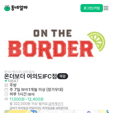
로그인/가입
양식>멕시코,남미음식
온더보더 여의도IFC점
마감
지원
47
주방
주 7일
1개월 이상 (장기우대)
 (협의)
하루 1시간
 (협의)
11,500원
~
12,400원
월 322,000원 이상 벌어요
급여계산기
급여가 최저임금 미달이어도 최저임금을 보장받아요