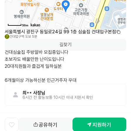
50m
서울특별시 광진구 동일로24길 99 1층 심술집 건대입구본점
건대입구역
도보 5분
7
길찾기
건대심술집 주방알바 모집중입니다 

초보자도 배울만한 난이도입니다

20대직원들과 즐겁게 일하실분 

6개월이상 가능하신분 인근거주자 우대 
최**
사장님
6시간 전
활동
보통 10시간 이내 지원서 확인
공유하기
지원하기