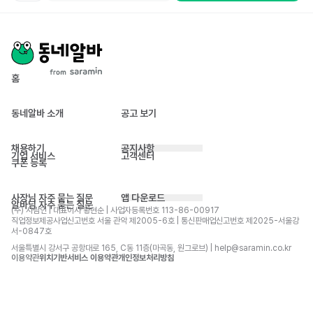
홈
동네알바 소개
공고 보기
채용하기
공지사항
기업 서비스
고객센터
쿠폰 등록
사장님 자주 묻는 질문
앱 다운로드
알바님 자주 묻는 질문
(주) 사람인 | 대표이사 황현순 | 사업자등록번호 113-86-00917 
직업정보제공사업신고번호 서울 관악 제2005-6호 | 통신판매업신고번호 제2025-서울강
서-0847호
서울특별시 강서구 공항대로 165, C동 11층(마곡동, 원그로브) | help@saramin.co.kr
이용약관
위치기반서비스 이용약관
개인정보처리방침