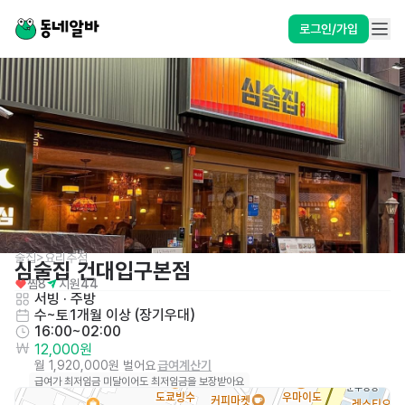
로그인/가입
술집>요리주점
심술집 건대입구본점
찜
8
지원
44
서빙
 · 
주방
수~토
1개월 이상 (장기우대)
16:00~02:00
12,000원
월 1,920,000원 벌어요
급여계산기
급여가 최저임금 미달이어도 최저임금을 보장받아요